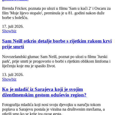
Brenda Fricker, poznata po ulozi u filmu 'Sam u kući 2' i Oscaru za
film 'Moje lijevo stopalo', preminula je u 81. godini nakon duže
borbe s bolešću.
17. juli 2026.
Showbiz
Sam Neill otkrio detalje borbe s rijetkim rakom krvi
prije smrti
Novozelandski glumac Sam Neill, poznat po ulozi u filmu 'Jurski
park', prije smrti je progovorio o borbi s rijetkim oblikom limfoma i
liječenju koje mu je spasilo život.
13. juli 2026.
Showbiz
Ko je mladić iz Sarajeva koji je svojim
džentlmenskim gestom oduševio region?
Fotografija mladića koji nosi svoju djevojku u naručju tokom
poplava u Sarajevu postala je viralna na društvenim mrežama, a
otkrili smo ko se krije iza ovog gesta.