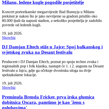
Milanu, ledene kugle pogodile posjetitelje
Koncert portorikanske megazvijezde Bad Bunnyja u Milanu
prekinut je nakon što je jako nevrijeme sa gradom prisililo oko
80.000 ljudi da napusti stadion, a nekoliko posjetitelja je zadobilo
povrede od ledenih kugli.
19. juli 2026.
Showbiz
DJ Damjan Eltech stiže u Jajce: Spoj balkanskog i
svjetskog zvuka na Desant festivalu
Producent i DJ Damjan Eltech, poznat po spoju techno zvuka i
regionalnih pop i folk klasika, nastupit će 1. i 2. augusta na Desant
festivalu u Jajcu, gdje ga očekuje dvostruka uloga na dvije
spektakularne lokacije.
19. juli 2026.
Showbiz
Preminula Brenda Fricker, prva irska glumica
dobitnica Oscara, pamtimo je kao 'ženu s
golubovima'