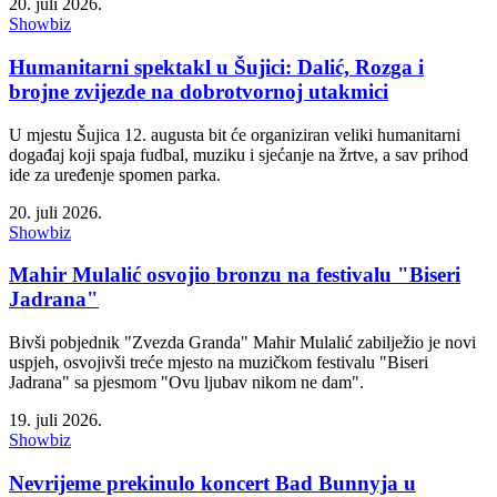
20. juli 2026.
Showbiz
Humanitarni spektakl u Šujici: Dalić, Rozga i
brojne zvijezde na dobrotvornoj utakmici
U mjestu Šujica 12. augusta bit će organiziran veliki humanitarni
događaj koji spaja fudbal, muziku i sjećanje na žrtve, a sav prihod
ide za uređenje spomen parka.
20. juli 2026.
Showbiz
Mahir Mulalić osvojio bronzu na festivalu "Biseri
Jadrana"
Bivši pobjednik "Zvezda Granda" Mahir Mulalić zabilježio je novi
uspjeh, osvojivši treće mjesto na muzičkom festivalu "Biseri
Jadrana" sa pjesmom "Ovu ljubav nikom ne dam".
19. juli 2026.
Showbiz
Nevrijeme prekinulo koncert Bad Bunnyja u