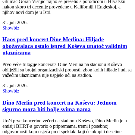
Glumac Goran Višnjić trajno se preselio s porodicom u Hrvatsku
nakon skoro tri decenije provedene u Kaliforniji i Engleskoj, a
njihov novi dom je u Istri.
31. juli 2026.
Showbiz
Haos pred koncert Dine Merlina: Hiljade
obožavalaca ostalo ispred Koševa unatoč validnim
ulaznicama
Prvo veče trilogije koncerata Dine Merlina na stadionu Koševo
obilježili su brojni organizacijski propusti, zbog kojih hiljade ljudi sa
važećim ulaznicama nije uspjelo ući na stadion.
31. juli 2026.
Showbiz
Dino Merlin pred koncert na Koševu: Jednom
sigurno mora biti bolje svima nama
Uoči prve koncertne večeri na stadionu Koševo, Dino Merlin je u
emisiji BHRT-a govorio o pripremama, tremi i posebnoj
odgovornosti koju osjeća pred spektakl koji će okupiti desetine