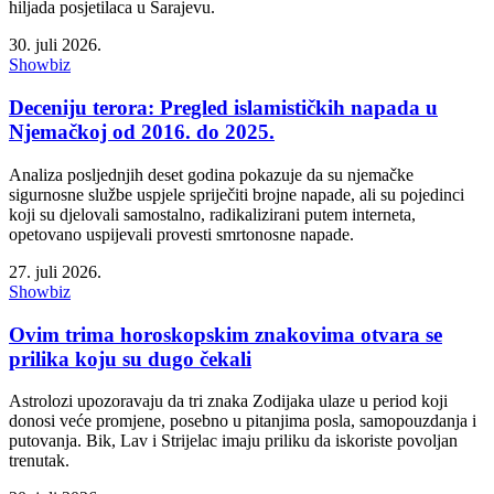
hiljada posjetilaca u Sarajevu.
30. juli 2026.
Showbiz
Deceniju terora: Pregled islamističkih napada u
Njemačkoj od 2016. do 2025.
Analiza posljednjih deset godina pokazuje da su njemačke
sigurnosne službe uspjele spriječiti brojne napade, ali su pojedinci
koji su djelovali samostalno, radikalizirani putem interneta,
opetovano uspijevali provesti smrtonosne napade.
27. juli 2026.
Showbiz
Ovim trima horoskopskim znakovima otvara se
prilika koju su dugo čekali
Astrolozi upozoravaju da tri znaka Zodijaka ulaze u period koji
donosi veće promjene, posebno u pitanjima posla, samopouzdanja i
putovanja. Bik, Lav i Strijelac imaju priliku da iskoriste povoljan
trenutak.