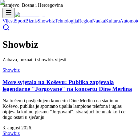
Sarajevo, Bosna i Hercegovina
Vijesti
Sport
Biznis
Showbiz
Tehnologija
Region
Nauka
Kultura
Automot
Showbiz
Zabava, poznati i showbiz vijesti
Showbiz
More svjetala na Koševu: Publika zapjevala
legendarne "Jorgovane" na koncertu Dine Merlina
Na trećem i posljednjem koncertu Dine Merlina na stadionu
Koševo, publika je spontano upalila lampione telefona i uglas
otpjevala kultnu pjesmu "Jorgovani", stvarajući trenutak koji će
dugo ostati u sjećanju.
3. august 2026.
Showbiz