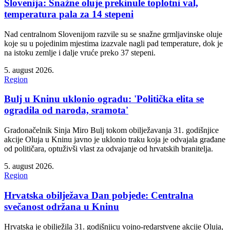
Slovenija: Snažne oluje prekinule toplotni val,
temperatura pala za 14 stepeni
Nad centralnom Slovenijom razvile su se snažne grmljavinske oluje
koje su u pojedinim mjestima izazvale nagli pad temperature, dok je
na istoku zemlje i dalje vruće preko 37 stepeni.
5. august 2026.
Region
Bulj u Kninu uklonio ogradu: 'Politička elita se
ogradila od naroda, sramota'
Gradonačelnik Sinja Miro Bulj tokom obilježavanja 31. godišnjice
akcije Oluja u Kninu javno je uklonio traku koja je odvajala građane
od političara, optuživši vlast za odvajanje od hrvatskih branitelja.
5. august 2026.
Region
Hrvatska obilježava Dan pobjede: Centralna
svečanost održana u Kninu
Hrvatska je obilježila 31. godišnjicu vojno-redarstvene akcije Oluja,