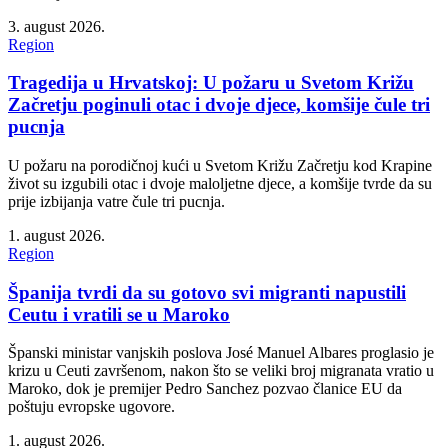
3. august 2026.
Region
Tragedija u Hrvatskoj: U požaru u Svetom Križu
Začretju poginuli otac i dvoje djece, komšije čule tri
pucnja
U požaru na porodičnoj kući u Svetom Križu Začretju kod Krapine
život su izgubili otac i dvoje maloljetne djece, a komšije tvrde da su
prije izbijanja vatre čule tri pucnja.
1. august 2026.
Region
Španija tvrdi da su gotovo svi migranti napustili
Ceutu i vratili se u Maroko
Španski ministar vanjskih poslova José Manuel Albares proglasio je
krizu u Ceuti završenom, nakon što se veliki broj migranata vratio u
Maroko, dok je premijer Pedro Sanchez pozvao članice EU da
poštuju evropske ugovore.
1. august 2026.