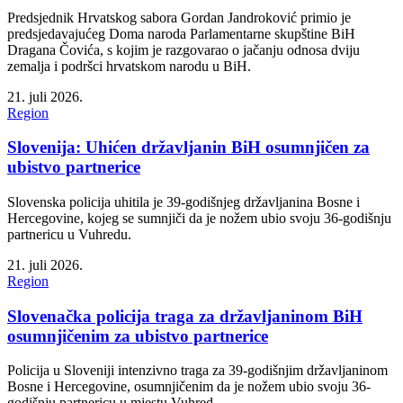
Predsjednik Hrvatskog sabora Gordan Jandroković primio je
predsjedavajućeg Doma naroda Parlamentarne skupštine BiH
Dragana Čovića, s kojim je razgovarao o jačanju odnosa dviju
zemalja i podršci hrvatskom narodu u BiH.
21. juli 2026.
Region
Slovenija: Uhićen državljanin BiH osumnjičen za
ubistvo partnerice
Slovenska policija uhitila je 39-godišnjeg državljanina Bosne i
Hercegovine, kojeg se sumnjiči da je nožem ubio svoju 36-godišnju
partnericu u Vuhredu.
21. juli 2026.
Region
Slovenačka policija traga za državljaninom BiH
osumnjičenim za ubistvo partnerice
Policija u Sloveniji intenzivno traga za 39-godišnjim državljaninom
Bosne i Hercegovine, osumnjičenim da je nožem ubio svoju 36-
godišnju partnericu u mjestu Vuhred.