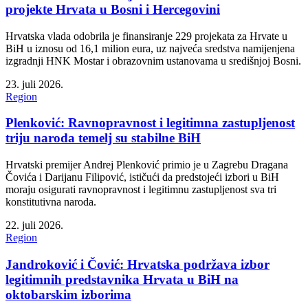
projekte Hrvata u Bosni i Hercegovini
Hrvatska vlada odobrila je finansiranje 229 projekata za Hrvate u
BiH u iznosu od 16,1 milion eura, uz najveća sredstva namijenjena
izgradnji HNK Mostar i obrazovnim ustanovama u središnjoj Bosni.
23. juli 2026.
Region
Plenković: Ravnopravnost i legitimna zastupljenost
triju naroda temelj su stabilne BiH
Hrvatski premijer Andrej Plenković primio je u Zagrebu Dragana
Čovića i Darijanu Filipović, ističući da predstojeći izbori u BiH
moraju osigurati ravnopravnost i legitimnu zastupljenost sva tri
konstitutivna naroda.
22. juli 2026.
Region
Jandroković i Čović: Hrvatska podržava izbor
legitimnih predstavnika Hrvata u BiH na
oktobarskim izborima