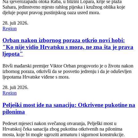
Na sjeverozapadu otoka Raba, u blizini Lopara, krije se plaža
Sahara, jedinstveno mjesto rahlog pijeska i kružnog oblika koje
djeluje poput pravog pustinjskog oaza usred mora.
28. juli 2026.
Region
Orban nakon izbornog poraza otkrio novi hobi:
"Ko nije vidio Hrvatsku s mora, ne zna šta je prava
ljepota"
Bivši mađarski premijer Viktor Orban progovorio je o životu nakon
izbornog poraza, otkrivši da se posvetio jedrenju i da je oduševljen
ljepotama Hrvatske viđene s mora.
28. juli 2026.
Region
Pelješki most ide na sanaciju: Otkrivene pukotine na
pilonima
Pedeset mjeseci nakon svečanog otvaranja, Pelješki most u
Hrvatskoj čeka sanacija zbog pukotina otkrivenih na pilonima
mosta, koje bi mogle ugroziti armaturu i sigurnost konstrukcije.