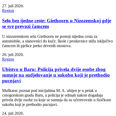
27. juli 2026.
Region
Selo bez ijedne ceste: Giethoorn u Nizozemskoj gdje
se sve prevozi čamcem
U nizozemskom selu Giethoorn ne postoji nijedna cesta za
automobile, a stanovnici do kuće, škole i prodavnice stižu isključivo
čamcem ili pješice preko drvenih mostova.
26. juli 2026.
Region
Ubistvo u Baru: Policija privela dvije osobe zbog
sumnje na sudjelovanje u sukobu koji je prethodio
pucnjavi
Muškarac poznat pod inicijalima M. A. ubijen je u petak u
crnogorskom gradu Baru, a policija je odmah nakon događaja
privela dvije osobe za koje se sumnja da su učestvovale u fizičkom
sukobu koji je prethodio pucnjavi.
24. juli 2026.