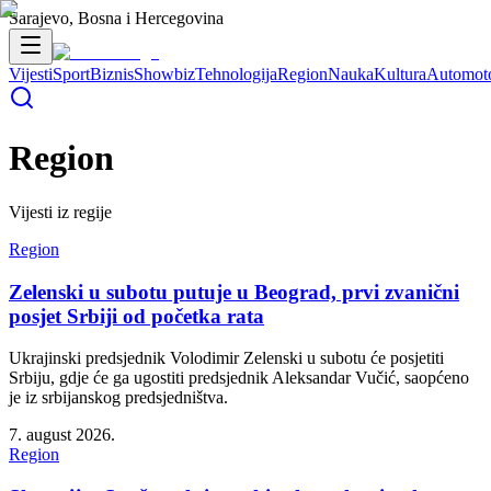
Sarajevo, Bosna i Hercegovina
Vijesti
Sport
Biznis
Showbiz
Tehnologija
Region
Nauka
Kultura
Automot
Region
Vijesti iz regije
Region
Zelenski u subotu putuje u Beograd, prvi zvanični
posjet Srbiji od početka rata
Ukrajinski predsjednik Volodimir Zelenski u subotu će posjetiti
Srbiju, gdje će ga ugostiti predsjednik Aleksandar Vučić, saopćeno
je iz srbijanskog predsjedništva.
7. august 2026.
Region