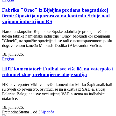
Fabrika "Orao" iz Bijeljine prodana beogradskoj
firmi: Opozicija upozorava na kontrolu Srbije nad
vojnom industrijom RS
Narodna skupština Republike Srpske odobrila je prodaju trećine
udjela fabrike namjenske industrije "Orao" beogradskoj kompaniji
"Glotek", uz optužbe opozicije da se radi o netransparentnom poslu
dogovorenom između Milorada Dodika i Aleksandra Vučića.
18. juli 2026.
Region
HRT komentatori: Fudbal sve više liči na vaterpolo i
rukomet zbog prekomjerne uloge sudija
HRT-ov reporter Viki Ivanović i komentator Marko Šapit analizirali
su Svjetsko prvenstvo, osvrćući se na iskustva iz SAD-a, slučaj
Folarina Baloguna i sve veći utjecaj VAR sistema na fudbalske
utakmice.
18. juli 2026.
Prethodna
Strana
1
od
3
Sljedeća