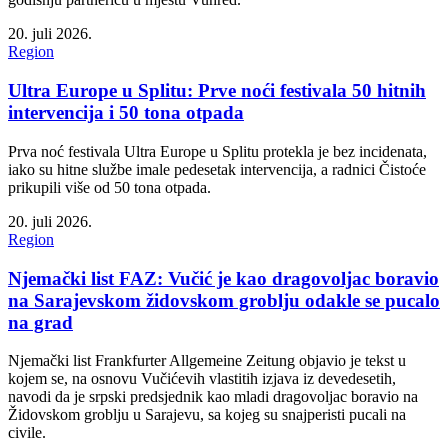
20. juli 2026.
Region
Ultra Europe u Splitu: Prve noći festivala 50 hitnih
intervencija i 50 tona otpada
Prva noć festivala Ultra Europe u Splitu protekla je bez incidenata,
iako su hitne službe imale pedesetak intervencija, a radnici Čistoće
prikupili više od 50 tona otpada.
20. juli 2026.
Region
Njemački list FAZ: Vučić je kao dragovoljac boravio
na Sarajevskom židovskom groblju odakle se pucalo
na grad
Njemački list Frankfurter Allgemeine Zeitung objavio je tekst u
kojem se, na osnovu Vučićevih vlastitih izjava iz devedesetih,
navodi da je srpski predsjednik kao mladi dragovoljac boravio na
Židovskom groblju u Sarajevu, sa kojeg su snajperisti pucali na
civile.