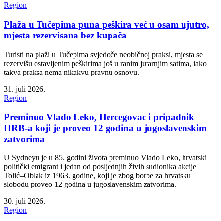
Region
Plaža u Tučepima puna peškira već u osam ujutro,
mjesta rezervisana bez kupača
Turisti na plaži u Tučepima svjedoče neobičnoj praksi, mjesta se
rezervišu ostavljenim peškirima još u ranim jutarnjim satima, iako
takva praksa nema nikakvu pravnu osnovu.
31. juli 2026.
Region
Preminuo Vlado Leko, Hercegovac i pripadnik
HRB-a koji je proveo 12 godina u jugoslavenskim
zatvorima
U Sydneyu je u 85. godini života preminuo Vlado Leko, hrvatski
politički emigrant i jedan od posljednjih živih sudionika akcije
Tolić–Oblak iz 1963. godine, koji je zbog borbe za hrvatsku
slobodu proveo 12 godina u jugoslavenskim zatvorima.
30. juli 2026.
Region