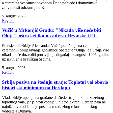
a centralna svečanost povodom Dana pobjede i domovinske
zahvalnosti održana je u Kninu.
5. august 2026.
Region
Vučić u Mrkonjić Gradu: "Nikada više neće biti
Oluje", oštra kritika na adresu Hrvatske i EU
Predsjednik Srbije Aleksandar Vučić poručio je na centralnoj
ceremoniji obilježavanja godišnjice operacije "Oluja" da Srbija više
nikada neće dozvoliti ponavljanje događaja iz augusta 1995. godine,
uz izvinjenje krajiškim Srbima.
5. august 2026.
Region
Srbija poziva na štednju struje: Toplotni val oborio
historijski minimum na Đerdapu
Vlada Srbije apeluje na građane da štede struju tokom izuzetnog
toplotnog vala, jer je proizvodnja u hidroelektrani Đerdap pala na
najniži nivo od kada je puštena u rad, zbog rekordno niskog
vodostaja Dunava.