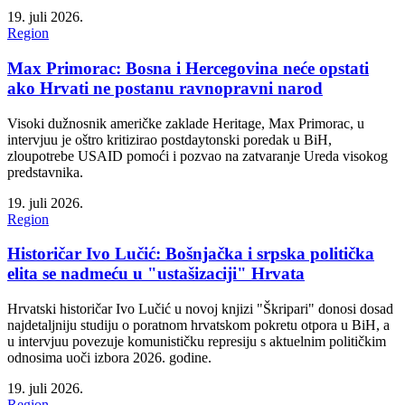
19. juli 2026.
Region
Max Primorac: Bosna i Hercegovina neće opstati
ako Hrvati ne postanu ravnopravni narod
Visoki dužnosnik američke zaklade Heritage, Max Primorac, u
intervjuu je oštro kritizirao postdaytonski poredak u BiH,
zloupotrebe USAID pomoći i pozvao na zatvaranje Ureda visokog
predstavnika.
19. juli 2026.
Region
Historičar Ivo Lučić: Bošnjačka i srpska politička
elita se nadmeću u "ustašizaciji" Hrvata
Hrvatski historičar Ivo Lučić u novoj knjizi "Škripari" donosi dosad
najdetaljniju studiju o poratnom hrvatskom pokretu otpora u BiH, a
u intervjuu povezuje komunističku represiju s aktuelnim političkim
odnosima uoči izbora 2026. godine.
19. juli 2026.
Region