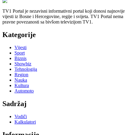
TV1 Portal je nezavisni informativni portal koji donosi najnovije
vijesti iz Bosne i Hercegovine, regije i svijeta. TV1 Portal nema
pravne povezanosti sa bivšom televizijom TV1.
Kategorije
Vijesti
Sport
Biznis
Showbiz
Tehnologija
Region
Nauka
Kultura
Automoto
Sadržaj
Vodiči
Kalkulatori
Informacije