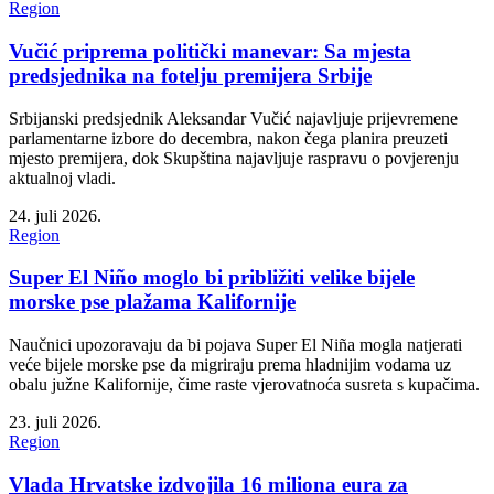
Region
Vučić priprema politički manevar: Sa mjesta
predsjednika na fotelju premijera Srbije
Srbijanski predsjednik Aleksandar Vučić najavljuje prijevremene
parlamentarne izbore do decembra, nakon čega planira preuzeti
mjesto premijera, dok Skupština najavljuje raspravu o povjerenju
aktualnoj vladi.
24. juli 2026.
Region
Super El Niño moglo bi približiti velike bijele
morske pse plažama Kalifornije
Naučnici upozoravaju da bi pojava Super El Niña mogla natjerati
veće bijele morske pse da migriraju prema hladnijim vodama uz
obalu južne Kalifornije, čime raste vjerovatnoća susreta s kupačima.
23. juli 2026.
Region
Vlada Hrvatske izdvojila 16 miliona eura za