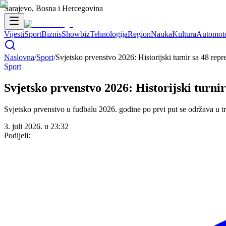
Sarajevo, Bosna i Hercegovina
Vijesti
Sport
Biznis
Showbiz
Tehnologija
Region
Nauka
Kultura
Automot
Naslovna
/
Sport
/
Svjetsko prvenstvo 2026: Historijski turnir sa 48 repr
Sport
Svjetsko prvenstvo 2026: Historijski turni
Svjetsko prvenstvo u fudbalu 2026. godine po prvi put se održava u t
3. juli 2026. u 23:32
Podijeli: